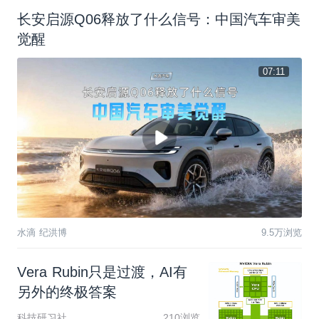
长安启源Q06释放了什么信号：中国汽车审美
觉醒
07:11
水滴 纪洪博
9.5万浏览
V
e
r
a
R
u
b
i
n
只
是
过
渡
，
A
I
有
另
外
的
终
极
答
案
科技研习社
210浏览