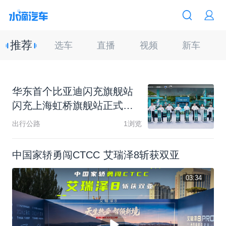
推荐
选车
直播
视频
新车
华
东
首
个
比
亚
迪
闪
充
旗
舰
站
闪
充
上
海
虹
桥
旗
舰
站
正
式
启
幕
出行公路
1浏览
中国家轿勇闯CTCC 艾瑞泽8斩获双亚
03:34