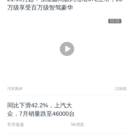
万级享受百万级智驾豪华
03:02
汽车商评
13浏览
同
比
下
滑
4
2
.
2
%
，
上
汽
大
众
，
7
月
销
量
跌
至
4
6
0
0
0
台
车市速递
96浏览