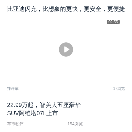
比亚迪闪充，比想象的更快，更安全，更便捷
02:55
辣评车
17浏览
2
2
.
9
9
万
起
，
智
美
大
五
座
豪
华
S
U
V
阿
维
塔
0
7
L
上
市
车市独评
154浏览