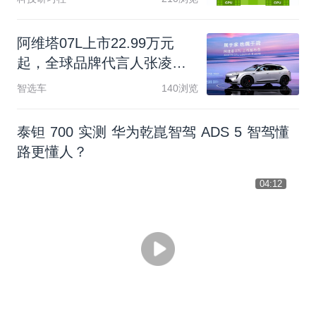
阿
维
塔
0
7
L
上
市
2
2
.
9
9
万
元
起
，
全
球
品
牌
代
言
人
张
凌
赫
亮
相
发
布
会
智选车
140浏览
泰钽 700 实测 华为乾崑智驾 ADS 5 智驾懂
路更懂人？
04:12