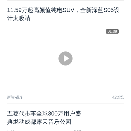
11.59万起高颜值纯电SUV，全新深蓝S05设
计太吸睛
01:09
新智-说车
42浏览
五
菱
代
步
车
全
球
3
0
0
万
用
户
盛
典
燃
动
成
都
露
天
音
乐
公
园