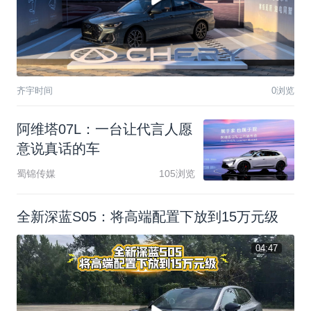
齐宇时间
0浏览
阿
维
塔
0
7
L
：
一
台
让
代
言
人
愿
意
说
真
话
的
车
蜀锦传媒
105浏览
全新深蓝S05：将高端配置下放到15万元级
04:47