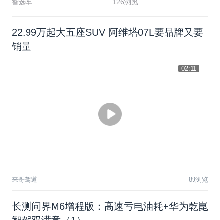
智选车
126浏览
22.99万起大五座SUV 阿维塔07L要品牌又要
销量
02:11
来哥驾道
89浏览
长测问界M6增程版：高速亏电油耗+华为乾崑
智驾双满意（1）