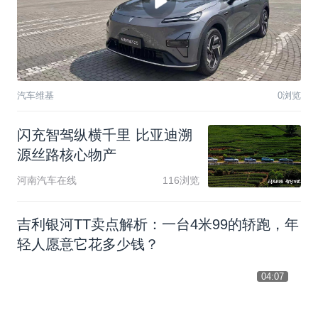
汽车维基
0浏览
闪
充
智
驾
纵
横
千
里
比
亚
迪
溯
源
丝
路
核
心
物
产
河南汽车在线
116浏览
吉利银河TT卖点解析：一台4米99的轿跑，年
轻人愿意它花多少钱？
04:07