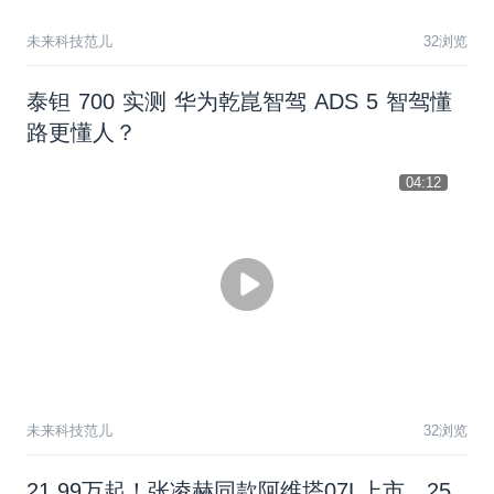
未来科技范儿
32浏览
泰钽 700 实测 华为乾崑智驾 ADS 5 智驾懂
路更懂人？
04:12
未来科技范儿
32浏览
21.99万起！张凌赫同款阿维塔07L上市，25