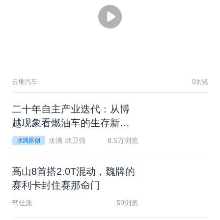
云堆汽车
0浏览
二
十
年
自
主
产
业
迭
代
：
从
博
越
现
象
看
燃
油
车
的
生
存
新
逻
辑
水滴 武卫强
8.5万浏览
水滴原创
高
山
8
首
搭
2
.
0
T
混
动
，
魏
牌
的
赛
利
卡
封
住
赛
那
命
门
驾仕派
59浏览