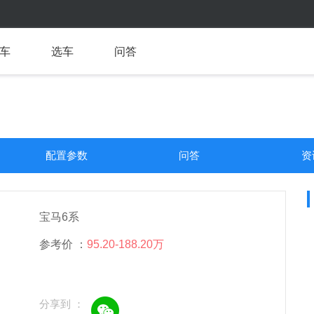
车
选车
问答
配置参数
问答
资
宝马6系
参考价 ：
95.20-188.20万
分享到 ：