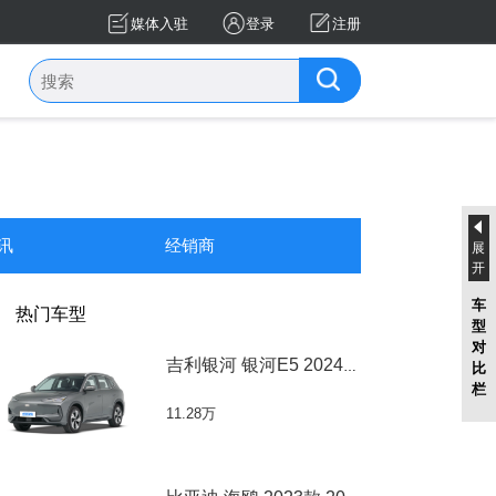
媒体入驻
登录
注册
讯
经销商
展
开
车
热门车型
型
对
吉利银河 银河E5 2024款 银河E5 2024款 440
比
栏
11.28万