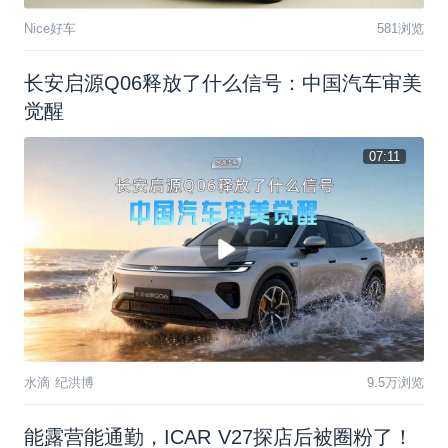
Nice好车
581浏览
长安启源Q06释放了什么信号：中国汽车审美
觉醒
07:11
水滴 纪洪博
9.5万浏览
能露营能通勤，ICAR V27探店后被圈粉了！