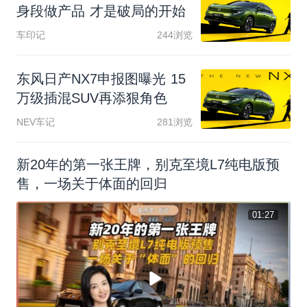
身
段
做
产
品
才
是
破
局
的
开
始
车印记
244浏览
东
风
日
产
N
X
7
申
报
图
曝
光
1
5
万
级
插
混
S
U
V
再
添
狠
角
色
NEV车记
281浏览
新20年的第一张王牌，别克至境L7纯电版预
售，一场关于体面的回归
01:27