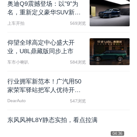
奥
迪
Q
9
震
撼
登
场
：
以
"
9
"
为
名
，
重
新
定
义
豪
华
S
U
V
新
标
杆
上车开拍
569浏览
仰
望
全
球
高
定
中
心
盛
大
开
业
，
U
8
L
鼎
藏
版
同
步
上
市
车市小喇叭
584浏览
行
业
拥
军
新
范
本
！
广
汽
用
5
0
家
荣
军
驿
站
把
军
人
优
待
开
进
4
S
店
DearAuto
547浏览
东风风神L8Y静态实拍，看点拉满
04:36