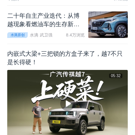
二
十
年
自
主
产
业
迭
代
：
从
博
越
现
象
看
燃
油
车
的
生
存
新
逻
辑
水滴 武卫强
8.4万浏览
水滴原创
内嵌式大梁+三把锁的方盒子来了，越7不只
是长得硬！
05:32