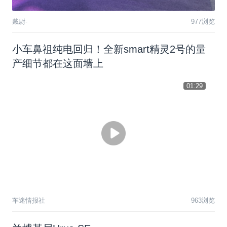
戴尉-
977浏览
⼩⻋⿐祖纯电回归！全新smart精灵2号的量
产细节都在这面墙上
01:29
车迷情报社
963浏览