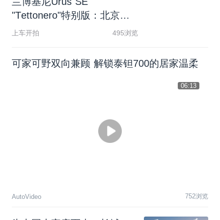
兰
博
基
尼
U
r
u
s
S
E
"
T
e
t
t
o
n
e
r
o
"
特
别
版
：
北
京
首
秀
引
爆
顶
级
圈
层
上车开拍
495浏览
可家可野双向兼顾 解锁泰钽700的居家温柔
06:13
752浏览
AutoVideo