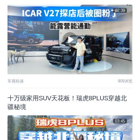
02:39
车视轮谈
909浏览
十万级家用SUV天花板！瑞虎8PLUS穿越北
疆秘境
03:45