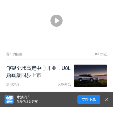
说车的佳鑫
896浏览
仰
望
全
球
高
定
中
心
开
业
，
U
8
L
鼎
藏
版
同
步
上
市
焦电汽车
536浏览
水滴汽车
立即下载
你爱的才是好车