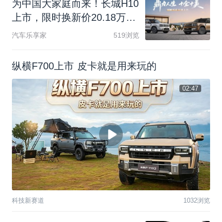
为
中
国
大
家
庭
而
来
！
长
城
H
1
0
上
市
，
限
时
换
新
价
2
0
.
1
8
万
元
起
汽车乐享家
519浏览
纵横F700上市 皮卡就是用来玩的
02:47
科技新赛道
1032浏览