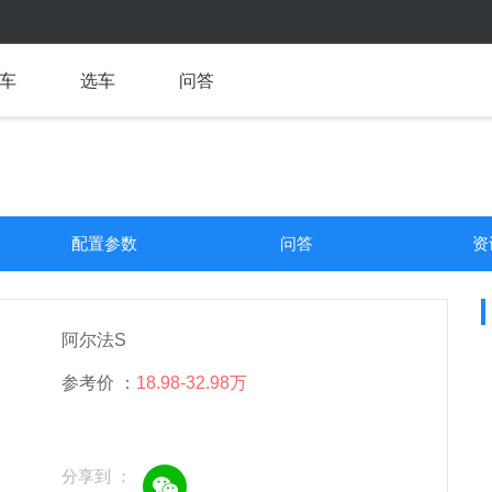
车
选车
问答
配置参数
问答
资
阿尔法S
参考价 ：
18.98-32.98万
分享到 ：