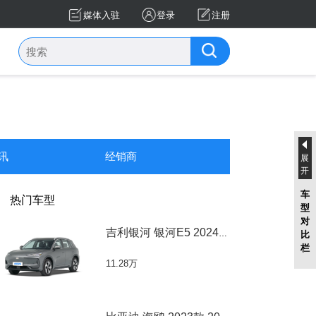
媒体入驻
登录
注册
讯
经销商
展
开
车
热门车型
型
对
吉利银河 银河E5 2024款 银河E5 2024款 440
比
栏
11.28万