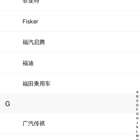
菲亚特
Fisker
福汽启腾
福迪
福田乘用车
A
B
C
G
D
F
G
H
广汽传祺
J
K
L
M