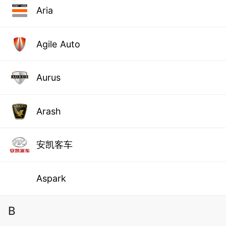
Aria
Agile Auto
Aurus
Arash
安凯客车
Aspark
B