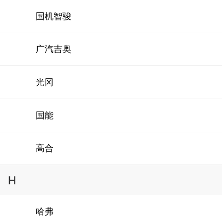
国机智骏
广汽吉奥
光冈
国能
高合
H
哈弗