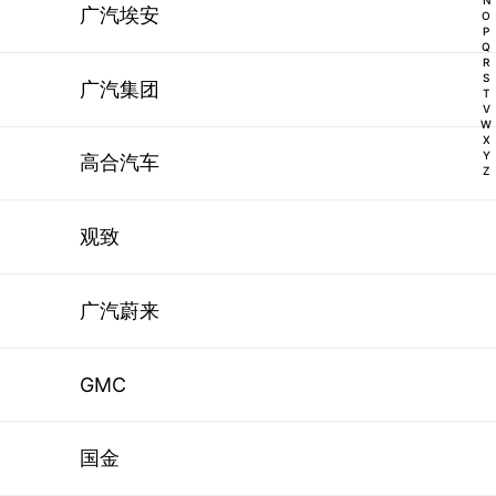
N
广汽埃安
O
P
Q
R
S
广汽集团
T
V
W
X
Y
高合汽车
Z
观致
广汽蔚来
GMC
国金