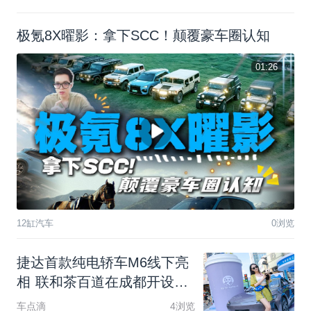
极氪8X曜影：拿下SCC！颠覆豪车圈认知
01:26
12缸汽车
0浏览
捷
达
首
款
纯
电
轿
车
M
6
线
下
亮
相
联
和
茶
百
道
在
成
都
开
设
限
时
快
闪
店
车点滴
4浏览