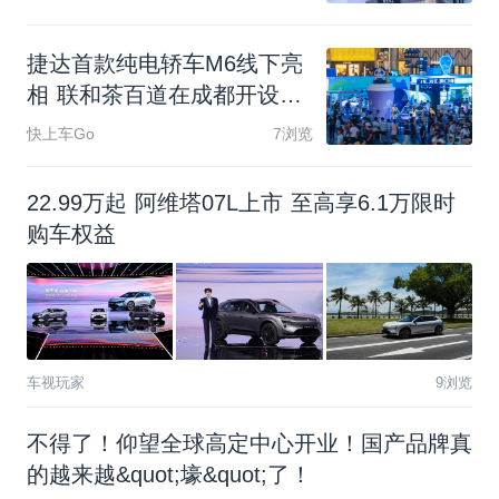
捷
达
首
款
纯
电
轿
车
M
6
线
下
亮
相
联
和
茶
百
道
在
成
都
开
设
限
时
快
闪
店
快上车Go
7浏览
2
2
.
9
9
万
起
阿
维
塔
0
7
L
上
市
至
高
享
6
.
1
万
限
时
购
车
权
益
车视玩家
9浏览
不得了！仰望全球高定中心开业！国产品牌真
的越来越&quot;壕&quot;了！