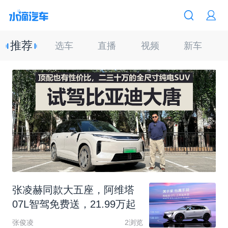
推荐
选车
直播
视频
新车
张
凌
赫
同
款
大
五
座
，
阿
维
塔
0
7
L
智
驾
免
费
送
，
2
1
.
9
9
万
起
张俊凌
2浏览