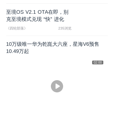
至
境
O
S
V
2
.
1
O
T
A
在
即
，
别
克
至
境
模
式
兑
现
“
快
”
进
化
《四轮部落》
235浏览
10万级唯一华为乾崑大六座，星海V6预售
10.49万起
02:00