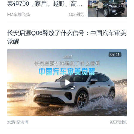
泰
钽
7
0
0
，
家
用
、
越
野
、
高
阶
智
驾
全
配
齐
FM车舞飞扬
102浏览
长安启源Q06释放了什么信号：中国汽车审美
觉醒
07:11
水滴 纪洪博
9.5万浏览