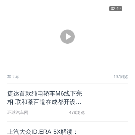
02:49
车世界
197浏览
捷
达
首
款
纯
电
轿
车
M
6
线
下
亮
相
联
和
茶
百
道
在
成
都
开
设
限
时
快
闪
店
环球汽车网
479浏览
上
汽
大
众
I
D
.
E
R
A
5
X
解
读
：