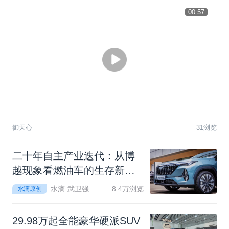
00:57
御天心
31浏览
二
十
年
自
主
产
业
迭
代
：
从
博
越
现
象
看
燃
油
车
的
生
存
新
逻
辑
水滴 武卫强
8.4万浏览
水滴原创
2
9
.
9
8
万
起
全
能
豪
华
硬
派
S
U
V