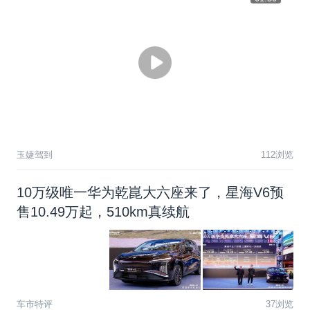
玉婕驾到
112浏览
1
0
万
级
唯
一
华
为
乾
崑
大
六
座
来
了
，
星
海
V
6
预
售
1
0
.
4
9
万
起
，
5
1
0
k
m
真
续
航
车市特评
37浏览