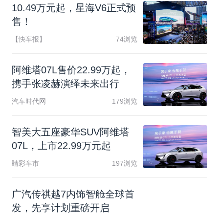
1
0
.
4
9
万
元
起
，
星
海
V
6
正
式
预
售
！
【快车报】
74浏览
阿
维
塔
0
7
L
售
价
2
2
.
9
9
万
起
，
携
手
张
凌
赫
演
绎
未
来
出
行
汽车时代网
179浏览
智
美
大
五
座
豪
华
S
U
V
阿
维
塔
0
7
L
，
上
市
2
2
.
9
9
万
元
起
睛彩车市
197浏览
广
汽
传
祺
越
7
内
饰
智
舱
全
球
首
发
，
先
享
计
划
重
磅
开
启