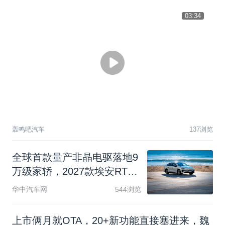
03:34
轰鸣吧汽车
137浏览
全
球
首
款
量
产
非
晶
电
驱
落
地
9
万
级
家
轿
，
2
0
2
7
款
埃
安
R
T
正
式
上
市
华中汽车网
544浏览
上市俩月就OTA，20+新功能直接塞进来，魏