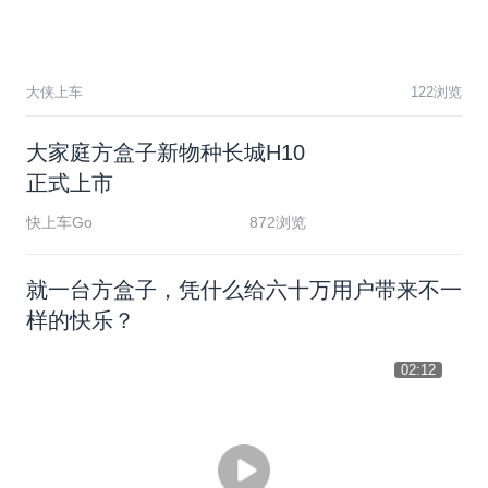
大侠上车
122浏览
大
家
庭
方
盒
子
新
物
种
长
城
H
1
0
正
式
上
市
快上车Go
872浏览
就一台方盒子，凭什么给六十万用户带来不一
样的快乐？
02:12