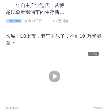
二
十
年
自
主
产
业
迭
代
：
从
博
越
现
象
看
燃
油
车
的
生
存
新
逻
辑
水滴 武卫强
8.3万浏览
水滴原创
长城 H10上市，老车主乐了，不到19 万就能
拿下！
01:54
快上车Go
93浏览