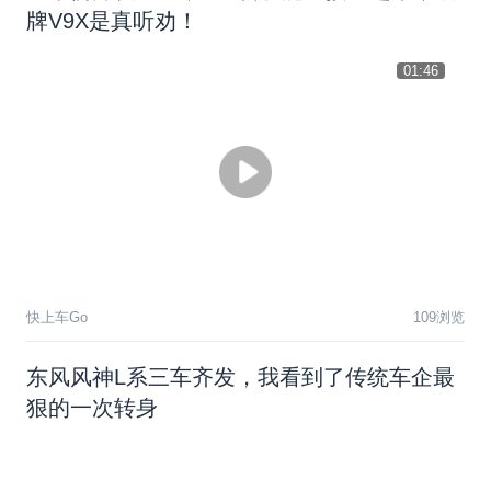
牌V9X是真听劝！
01:46
快上车Go
109浏览
东
风
风
神
L
系
三
车
齐
发
，
我
看
到
了
传
统
车
企
最
狠
的
一
次
转
身