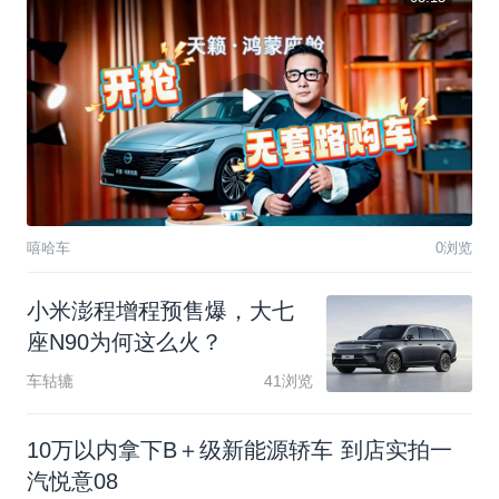
嘻哈车
0浏览
小
米
澎
程
增
程
预
售
爆
，
大
七
座
N
9
0
为
何
这
么
火
？
车轱辘
41浏览
10万以内拿下B＋级新能源轿车 到店实拍一
汽悦意08