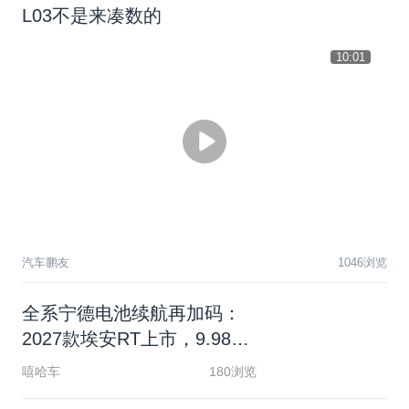
L03不是来凑数的
10:01
汽车鹏友
1046浏览
全
系
宁
德
电
池
续
航
再
加
码
：
2
0
2
7
款
埃
安
R
T
上
市
，
9
.
9
8
万
起
嘻哈车
180浏览