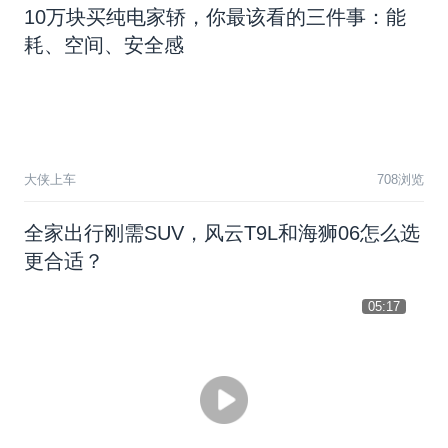
1
0
万
块
买
纯
电
家
轿
，
你
最
该
看
的
三
件
事
：
能
耗
、
空
间
、
安
全
感
大侠上车
708浏览
全家出行刚需SUV，风云T9L和海狮06怎么选
更合适？
05:17